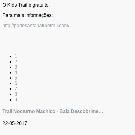
O Kids Trail é gratuito.
Para mais informações:
http://portosantonaturetrail.com/
1
2
3
4
5
6
7
8
9
Trail Nocturno Machico - Baía Descobrime…
22-05-2017