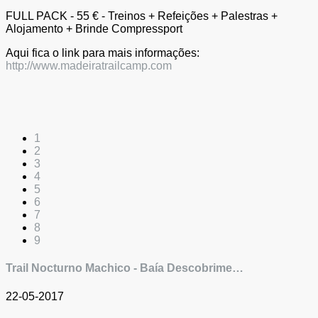
FULL PACK - 55 € - Treinos + Refeições + Palestras +
Alojamento + Brinde Compressport
Aqui fica o link para mais informações:
http://www.madeiratrailcamp.com
1
2
3
4
5
6
7
8
9
Trail Nocturno Machico - Baía Descobrime…
22-05-2017