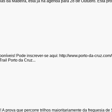
cias da Madeira, está já na agenda para 28 de Outubro. Esta p
sponíveis! Pode inscrever-se aqui: http://www.porto-da-cruz.com/
ail Porto da Cruz...
! A prova que percorre trilhos maioritariamente da freguesia de