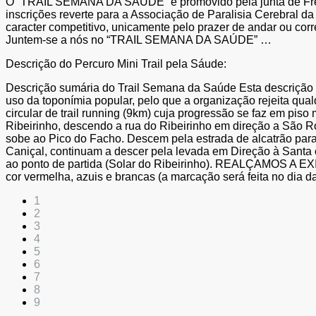
O “TRAIL SEMANA DA SAÚDE” é promovido pela junta de Fregu
inscrições reverte para a Associação de Paralisia Cerebral 
caracter competitivo, unicamente pelo prazer de andar ou cor
Juntem-se a nós no “TRAIL SEMANA DA SAÚDE” …
Descrição do Percuro Mini Trail pela Sáude:
Descrição sumária do Trail Semana da Saúde Esta descrição 
uso da toponímia popular, pelo que a organização rejeita qua
circular de trail running (9km) cuja progressão se faz em pis
Ribeirinho, descendo a rua do Ribeirinho em direção a São Ro
sobe ao Pico do Facho. Descem pela estrada de alcatrão para e
Caniçal, continuam a descer pela levada em Direção à Santa c
ao ponto de partida (Solar do Ribeirinho). REALÇAMOS 
cor vermelha, azuis e brancas (a marcação será feita no dia da
1
2
3
4
5
6
7
8
9