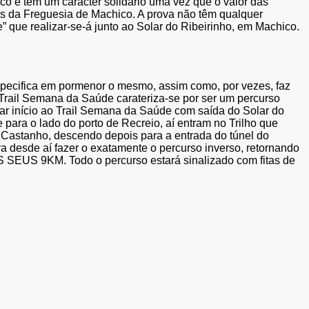
e tem um caracter solidário uma vez que o valor das
as da Freguesia de Machico. A prova não têm qualquer
” que realizar-se-á junto ao Solar do Ribeirinho, em Machico.
pecifica em pormenor o mesmo, assim como, por vezes, faz
 Trail Semana da Saúde carateriza-se por ser um percurso
 dar início ao Trail Semana da Saúde com saída do Solar do
para o lado do porto de Recreio, aí entram no Trilho que
co Castanho, descendo depois para a entrada do túnel do
a desde aí fazer o exatamente o percurso inverso, retornando
S 9KM. Todo o percurso estará sinalizado com fitas de