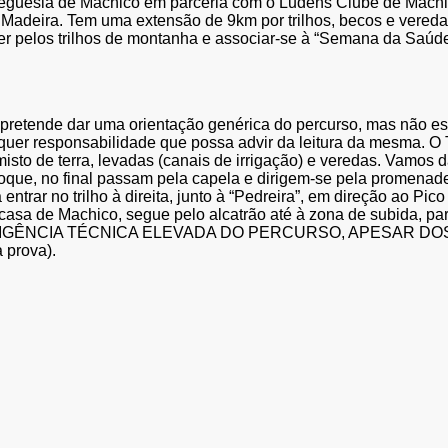
esia de Machico em parceria com o Ludens Clube de Machico 
da Madeira. Tem uma extensão de 9km por trilhos, becos e vered
rer pelos trilhos de montanha e associar-se à “Semana da Saúde
pretende dar uma orientação genérica do percurso, mas não es
lquer responsabilidade que possa advir da leitura da mesma. O
o misto de terra, levadas (canais de irrigação) e veredas. Vamos
que, no final passam pela capela e dirigem-se pela promenade 
ntrar no trilho à direita, junto à “Pedreira”, em direção ao Pi
asa de Machico, segue pelo alcatrão até à zona de subida, par
A EXIGÊNCIA TÉCNICA ELEVADA DO PERCURSO, APESAR DOS SEU
 prova).