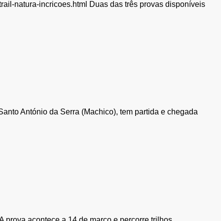
trail-natura-incricoes.html Duas das três provas disponíveis
 Santo António da Serra (Machico), tem partida e chegada
 prova acontece a 14 de março e percorre trilhos...