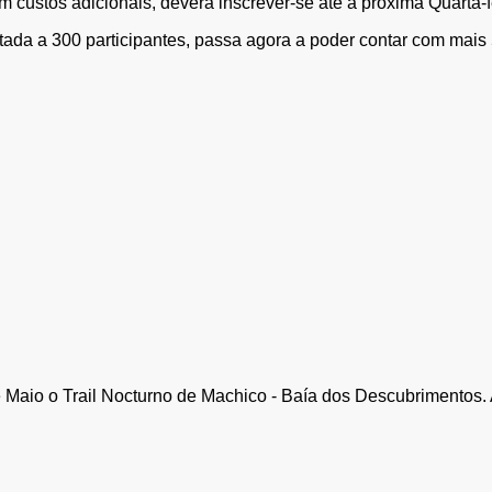
 custos adicionais, deverá inscrever-se até a próxima Quarta-fe
da a 300 participantes, passa agora a poder contar com mais 5
aio o Trail Nocturno de Machico - Baía dos Descubrimentos. A p