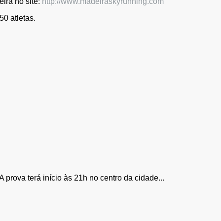
ira no site:
http://www.madeiraskyrunning.com
0 atletas.
rova terá início às 21h no centro da cidade...