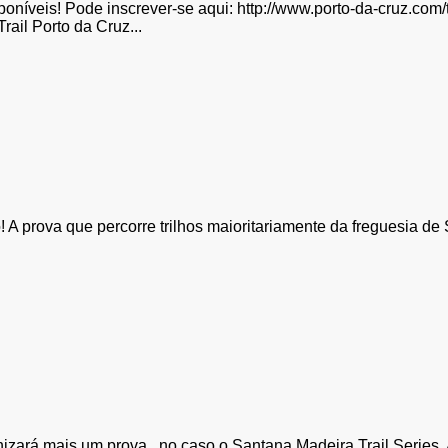
sponíveis! Pode inscrever-se aqui: http://www.porto-da-cruz.com/
ail Porto da Cruz...
! A prova que percorre trilhos maioritariamente da freguesia de
nizará mais um prova, no caso o Santana Madeira Trail Series. A