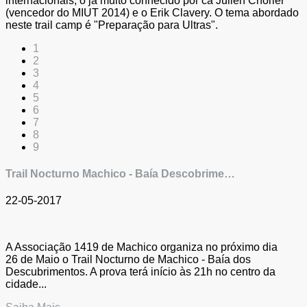
internacionais, o já muito conhecido por cá Julien Chorier
(vencedor do MIUT 2014) e o Erik Clavery. O tema abordado
neste trail camp é "Preparação para Ultras".
1
2
3
4
5
6
7
8
9
Trail Nocturno Machico - Baía Descobrime…
22-05-2017
A Associação 1419 de Machico organiza no próximo dia
26 de Maio o Trail Nocturno de Machico - Baía dos
Descubrimentos. A prova terá início às 21h no centro da
cidade...