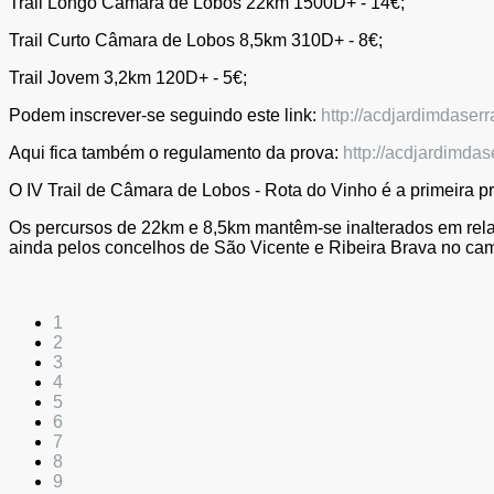
Trail Longo Câmara de Lobos 22km 1500D+ - 14€;
Trail Curto Câmara de Lobos 8,5km 310D+ - 8€;
Trail Jovem 3,2km 120D+ - 5€;
Podem inscrever-se seguindo este link:
http://acdjardimdaserr
Aqui fica também o regulamento da prova:
http://acdjardimda
O IV Trail de Câmara de Lobos - Rota do Vinho é a primeira p
Os percursos de 22km e 8,5km mantêm-se inalterados em relaçã
ainda pelos concelhos de São Vicente e Ribeira Brava no cam
1
2
3
4
5
6
7
8
9