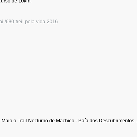
rcurso de 10km.
il/680-treil-pela-vida-2016
aio o Trail Nocturno de Machico - Baía dos Descubrimentos. A p