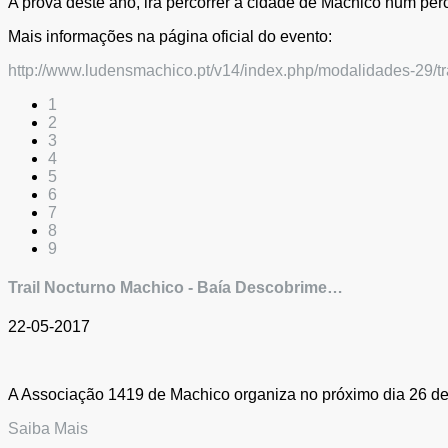
A prova deste ano, irá percorrer a cidade de Machico num pe
Mais informações na página oficial do evento:
http://www.ludensmachico.pt/v14/index.php/modalidades-29/tra
1
2
3
4
5
6
7
8
9
Trail Nocturno Machico - Baía Descobrime…
22-05-2017
A Associação 1419 de Machico organiza no próximo dia 26 de M
Saiba Mais